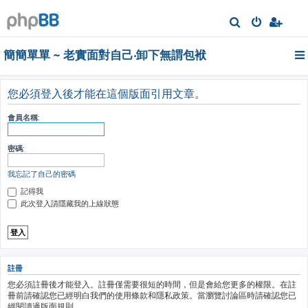
搜
尋
簡簡單單 ~ 老實面對自己‧卸下無謂包袱
您必須登入後才能在這個版面引用文章。
會員名稱:
密碼:
我忘記了自己的密碼
記得我
此次登入請隱藏我的上線狀態
註冊
您必須註冊後才能登入。註冊僅需要很短的時間，但是會給您更多的權限。在註
冊前請確認您已經明白我們的使用條款和隱私政策。當瀏覽討論區時請確認您已
經閱讀過版面規則。